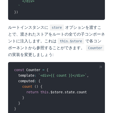
    </div>

`
}
)
ルートインスタンスに
オプションを渡すこ
store
とで、渡されたストアをルートの全ての子コンポーネ
ントに注入します。これは
で各コン
this.$store
ポーネントから参照することができます。
Counter
の実装を変更しましょう:
const
 Counter 
=
{
  template
:
`
<div>{{ count }}</div>
`
,
  computed
:
{
count
(
)
{
return
this
.
$store
.
state
.
count

}
}
}