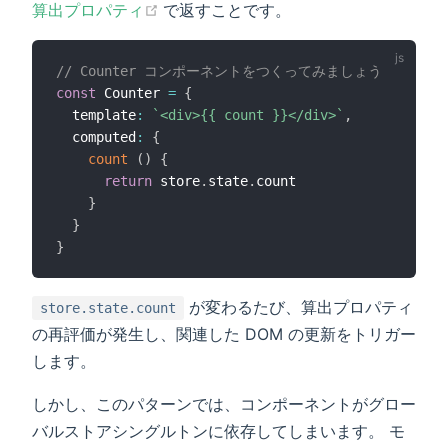
(opens new window)
算出プロパティ
で返すことです。
// Counter コンポーネントをつくってみましょう
const
 Counter 
=
{
  template
:
`
<div>{{ count }}</div>
`
,
  computed
:
{
count
(
)
{
return
 store
.
state
.
count

}
}
}
が変わるたび、算出プロパティ
store.state.count
の再評価が発生し、関連した DOM の更新をトリガー
します。
しかし、このパターンでは、コンポーネントがグロー
バルストアシングルトンに依存してしまいます。 モ