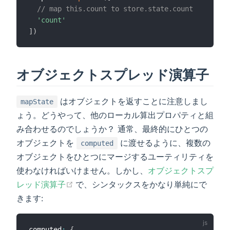
// map this.count to store.state.count
'count'
]
)
オブジェクトスプレッド演算子
はオブジェクトを返すことに注意しまし
mapState
ょう。どうやって、他のローカル算出プロパティと組
み合わせるのでしょうか？ 通常、最終的にひとつの
オブジェクトを
に渡せるように、複数の
computed
オブジェクトをひとつにマージするユーティリティを
使わなければいけません。しかし、
オブジェクトスプ
(opens new window)
レッド演算子
で、シンタックスをかなり単純にで
きます:
computed
:
{